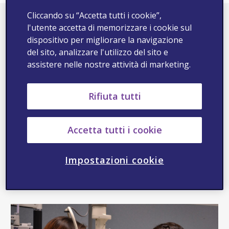
Cliccando su “Accetta tutti i cookie”,
Un partner per lo sviluppo
l'utente accetta di memorizzare i cookie sul
dispositivo per migliorare la navigazione
sostenibile
del sito, analizzare l'utilizzo del sito e
assistere nelle nostre attività di marketing.
In Viatris agiamo in modo responsabile e con
Rifiuta tutti
integrità e ci impegniamo a supportare i
pazienti, a valorizzare i dipendenti, a
Accetta tutti i cookie
preservare l'ambiente, a sostenere il
benessere della comunità e della salute
Impostazioni cookie
pubblica globale.