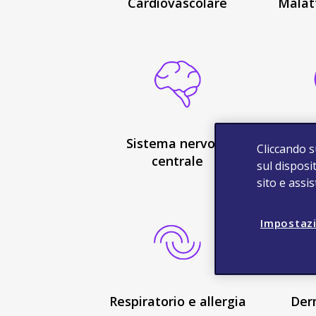
Cardiovascolare
Malatt
Sistema nervoso
Salute
Cliccando s
centrale
sul disposit
sito e assi
Impostazi
Respiratorio e allergia
Der