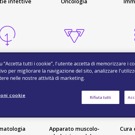
ie infettive
Oncologia
Imm
 della donna
Diabete e
Gastro
u “Accetta tutti i cookie”, l'utente accetta di memorizzare i c
metabolismo
ivo per migliorare la navigazione del sito, analizzare l'utilizz
stere nelle nostre attività di marketing.
oni cookie
Rifiuta tutti
Acce
matologia
Apparato muscolo-
Cura 