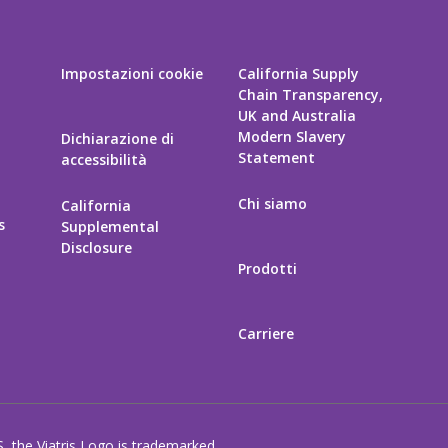
Impostazioni cookie
California Supply
Chain Transparency,
UK and Australia
Modern Slavery
Dichiarazione di
Statement
accessibilità
Chi siamo
California
s
Supplemental
Disclosure
Prodotti
Carriere
S, the Viatris Logo is trademarked