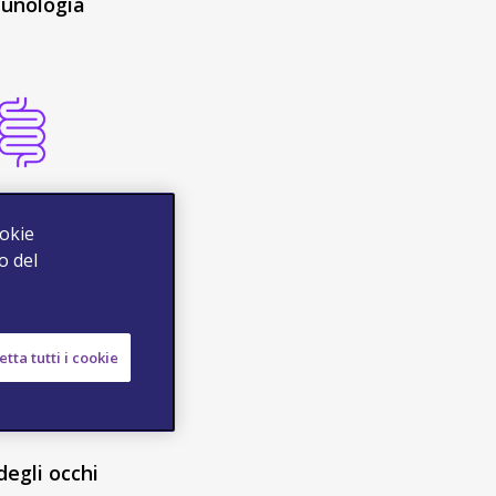
unologia
enterologia
ookie
o del
tta tutti i cookie
degli occhi